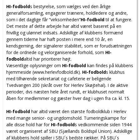
HI-fodbold
s bestyrelse, som vælges ved den årlige
generalforsamling, engagerer trænere, holdledere og andre,
som i det daglige får ”virksomheden”
HI-fodbold
til at fungere.
Det meste af dette arbejde har altid været baseret på en
frivillig og ulønnet indsats. Adskillige af klubbens formænd
gennem tiderne har haft posten i mere end 10 år, en
kendsgerning, der signalerer stabilitet, som er forudsætningen
for de ordnede og velorganiserede forhold, som
HI-
fodbold
altid har prioriterer højt.
Væsentlige oplysninger om
HI-fodbold
kan findes på klubbens
hjemmeside (www.herlevfodbold.dk).
HI-fodbold
s klubhus
med tilhørende sekretariat og cafeterie er beligende
Tvedvangen 200 (skråt over for Herlev Skøjtehal). I de aktive
perioder, dvs næsten hele året rundt, er klubhuset normalt
åben for medlemmer og gæster hver dag i ugen fra ca. kl. 15.
HI-fodbold
har altid været den største fodboldklub i Herlev
med mange senior- og ungdomshold. Turneringskampe for
alle disse hold har for
HI-fodbold
s vedkommende siden 1944
været organiseret af SBU (Sjællands Boldspil Union). Adskillige
af klubbens hold spiller i SBU´s bedste rækker. På SBU´s