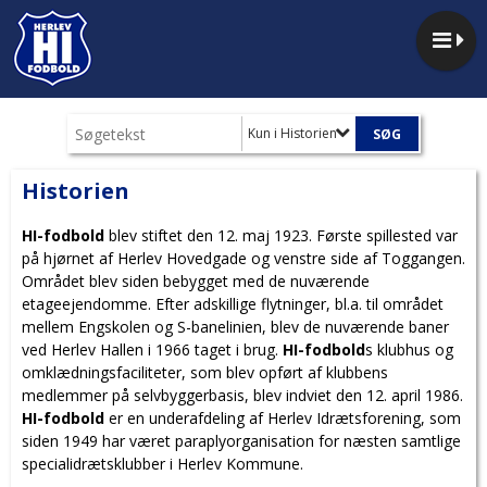
Kun i Historien
Historien
HI-fodbold
blev stiftet den 12. maj 1923. Første spillested var
på hjørnet af Herlev Hovedgade og venstre side af Toggangen.
Området blev siden bebygget med de nuværende
etageejendomme. Efter adskillige flytninger, bl.a. til området
mellem Engskolen og S-banelinien, blev de nuværende baner
ved Herlev Hallen i 1966 taget i brug.
HI-fodbold
s klubhus og
omklædningsfaciliteter, som blev opført af klubbens
medlemmer på selvbyggerbasis, blev indviet den 12. april 1986.
HI-fodbold
er en underafdeling af Herlev Idrætsforening, som
siden 1949 har været paraplyorganisation for næsten samtlige
specialidrætsklubber i Herlev Kommune.