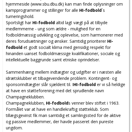
hjemmeside (www.sbu.dbu.dk) kan man finde oplysninger om
kampprogrammer og stillinger for alle
HI-fodbold
´s
turneringshold.
Sportsligt har
HI-fodbold
altid lagt vægt på at tilbyde
medlemmerne - ung som ældre - mulighed for en
fodboldmæssig udvikling og oplevelse, som harmonerer med
deres forudsætninger og ønsker. Samtidig prioriterer
HI-
fodbold
et godt socialt klima med gensidig respekt for
hinanden uanset fodboldmæssige kvalifikationer, sociale og
intellektuelle baggrunde samt etniske oprindelser.
Sammenhæng mellem indtægter og udgifter er i næsten alle
idrætsklubber et tilbagevendende problem. Kontingent- og
sponsorindtægter slår sjældent til. I
HI-fodbold
er vi så heldige
at have en støtteforening med det sprudlende navn
Champagneklubben.
Champagneklubben,
HI-fodbold
s venner blev stiftet i 1963.
Formålet var at have en handlekraftig støtteklub. Som
tillægsgevinst fik man samtidig et samlingssted for de aktive
og passive medlemmer, der havde passeret den pureste
ungdom.