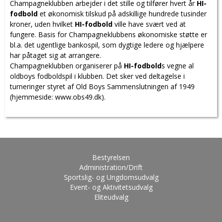
Champagneklubben arbejder i det stille og tilfører hvert år
HI-
fodbold
et økonomisk tilskud på adskillige hundrede tusinder
kroner, uden hvilket
HI-fodbold
ville have svært ved at
fungere. Basis for Champagneklubbens økonomiske støtte er
bl.a. det ugentlige bankospil, som dygtige ledere og hjælpere
har påtaget sig at arrangere.
Champagneklubben organiserer på
HI-fodbold
s vegne al
oldboys fodboldspil i klubben. Det sker ved deltagelse i
turneringer styret af Old Boys Sammenslutningen af 1949
(hjemmeside: www.obs49.dk).
Bestyrelsen
Administration/Drift
Sportslig- og Ungdomsudvalg
Event- og Aktivitetsudvalg
Eliteudvalg