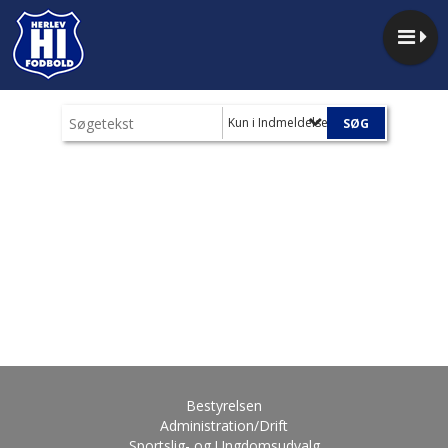
Kun i Indmeldelse
Bestyrelsen
Administration/Drift
Sportslig- og Ungdomsudvalg