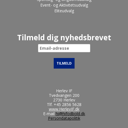
Event- og Aktivitetsudvalg
Eliteudvalg
Tilmeld dig nyhedsbrevet
Herlev IF
Tvedvangen 200
2730 Herlev
Tlf.
+45 2856 5628
www.HerlevIF.dk
E-mail
hi@hifodbold.dk
Persondatapolitik